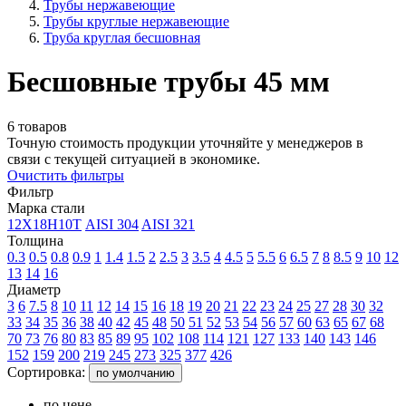
Трубы нержавеющие
Трубы круглые нержавеющие
Труба круглая бесшовная
Бесшовные трубы 45 мм
6 товаров
Точную стоимость продукции уточняйте у менеджеров в
связи с текущей ситуацией в экономике.
Очистить фильтры
Фильтр
Марка стали
12Х18Н10Т
AISI 304
AISI 321
Толщина
0.3
0.5
0.8
0.9
1
1.4
1.5
2
2.5
3
3.5
4
4.5
5
5.5
6
6.5
7
8
8.5
9
10
12
13
14
16
Диаметр
3
6
7.5
8
10
11
12
14
15
16
18
19
20
21
22
23
24
25
27
28
30
32
33
34
35
36
38
40
42
45
48
50
51
52
53
54
56
57
60
63
65
67
68
70
73
76
80
83
85
89
95
102
108
114
121
127
133
140
143
146
152
159
200
219
245
273
325
377
426
Сортировка:
по умолчанию
по цене