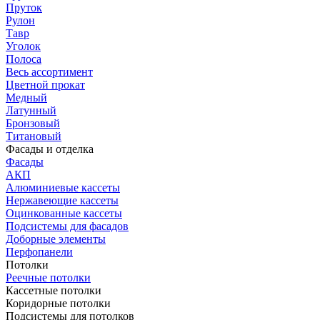
Пруток
Рулон
Тавр
Уголок
Полоса
Весь ассортимент
Цветной прокат
Медный
Латунный
Бронзовый
Титановый
Фасады и отделка
Фасады
АКП
Алюминиевые кассеты
Нержавеющие кассеты
Оцинкованные кассеты
Подсистемы для фасадов
Доборные элементы
Перфопанели
Потолки
Реечные потолки
Кассетные потолки
Коридорные потолки
Подсистемы для потолков