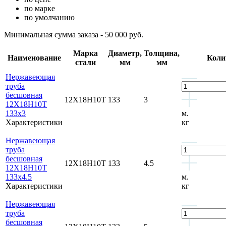
по марке
по умолчанию
Минимальная сумма заказа - 50 000 руб.
Марка
Диаметр,
Толщина,
Наименование
Коли
стали
мм
мм
Нержавеющая
труба
бесшовная
12Х18Н10Т
133
3
12Х18Н10Т
133x3
м.
Характеристики
кг
Нержавеющая
труба
бесшовная
12Х18Н10Т
133
4.5
12Х18Н10Т
133x4.5
м.
Характеристики
кг
Нержавеющая
труба
бесшовная