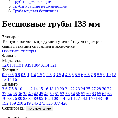
Трубы нержавеющие
Трубы круглые нержавеющие
Труба круглая бесшовная
Бесшовные трубы 133 мм
7 товаров
Точную стоимость продукции уточняйте у менеджеров в
связи с текущей ситуацией в экономике.
Очистить фильтры
Фильтр
Марка стали
12Х18Н10Т
AISI 304
AISI 321
Толщина
0.3
0.5
0.8
0.9
1
1.4
1.5
2
2.5
3
3.5
4
4.5
5
5.5
6
6.5
7
8
8.5
9
10
12
13
14
16
Диаметр
3
6
7.5
8
10
11
12
14
15
16
18
19
20
21
22
23
24
25
27
28
30
32
33
34
35
36
38
40
42
45
48
50
51
52
53
54
56
57
60
63
65
67
68
70
73
76
80
83
85
89
95
102
108
114
121
127
133
140
143
146
152
159
200
219
245
273
325
377
426
Сортировка:
по умолчанию
по цене