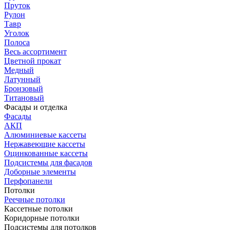
Пруток
Рулон
Тавр
Уголок
Полоса
Весь ассортимент
Цветной прокат
Медный
Латунный
Бронзовый
Титановый
Фасады и отделка
Фасады
АКП
Алюминиевые кассеты
Нержавеющие кассеты
Оцинкованные кассеты
Подсистемы для фасадов
Доборные элементы
Перфопанели
Потолки
Реечные потолки
Кассетные потолки
Коридорные потолки
Подсистемы для потолков