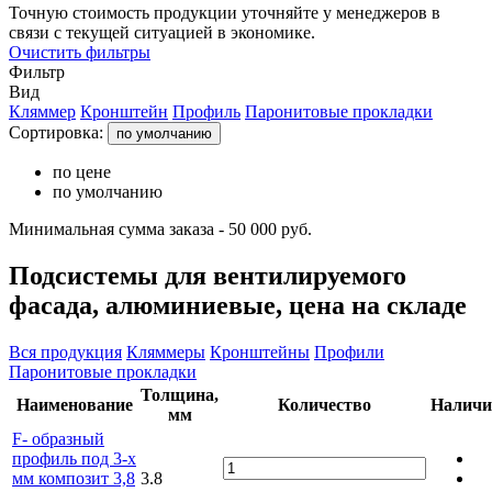
Точную стоимость продукции уточняйте у менеджеров в
связи с текущей ситуацией в экономике.
Очистить фильтры
Фильтр
Вид
Кляммер
Кронштейн
Профиль
Паронитовые прокладки
Сортировка:
по умолчанию
по цене
по умолчанию
Минимальная сумма заказа - 50 000 руб.
Подсистемы для вентилируемого
фасада, алюминиевые, цена на складе
Вся продукция
Кляммеры
Кронштейны
Профили
Паронитовые прокладки
Толщина,
Наименование
Количество
Наличи
мм
F- образный
профиль под 3-х
мм композит 3,8
3.8