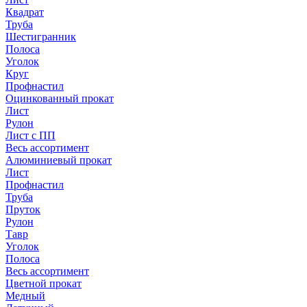
Квадрат
Труба
Шестигранник
Полоса
Уголок
Круг
Профнастил
Оцинкованный прокат
Лист
Рулон
Лист с ПП
Весь ассортимент
Алюминиевый прокат
Лист
Профнастил
Труба
Пруток
Рулон
Тавр
Уголок
Полоса
Весь ассортимент
Цветной прокат
Медный