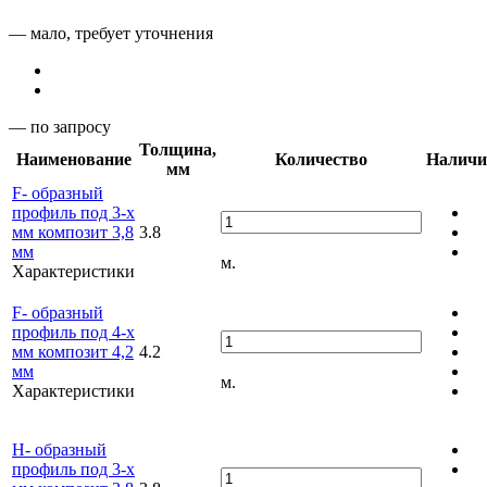
— мало, требует уточнения
— по запросу
Толщина,
Наименование
Количество
Наличи
мм
F- образный
профиль под 3-х
мм композит 3,8
3.8
мм
м.
Характеристики
F- образный
профиль под 4-х
мм композит 4,2
4.2
мм
м.
Характеристики
Н- образный
профиль под 3-х