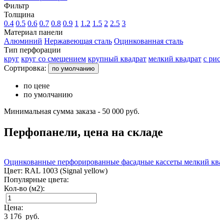
Фильтр
Толщина
0.4
0.5
0.6
0.7
0.8
0.9
1
1.2
1.5
2
2.5
3
Материал панели
Алюминий
Нержавеющая сталь
Оцинкованная сталь
Тип перфорации
круг
круг со смещением
крупный квадрат
мелкий квадрат
с ри
Сортировка:
по умолчанию
по цене
по умолчанию
Минимальная сумма заказа - 50 000 руб.
Перфопанели, цена на складе
Оцинкованные перфорированные фасадные кассеты мелкий кв
Цвет:
RAL 1003 (Signal yellow)
Популярные цвета:
Кол-во (м2):
Цена:
3 176
руб.