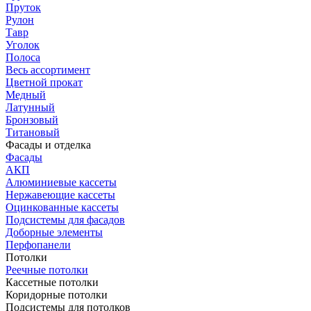
Пруток
Рулон
Тавр
Уголок
Полоса
Весь ассортимент
Цветной прокат
Медный
Латунный
Бронзовый
Титановый
Фасады и отделка
Фасады
АКП
Алюминиевые кассеты
Нержавеющие кассеты
Оцинкованные кассеты
Подсистемы для фасадов
Доборные элементы
Перфопанели
Потолки
Реечные потолки
Кассетные потолки
Коридорные потолки
Подсистемы для потолков