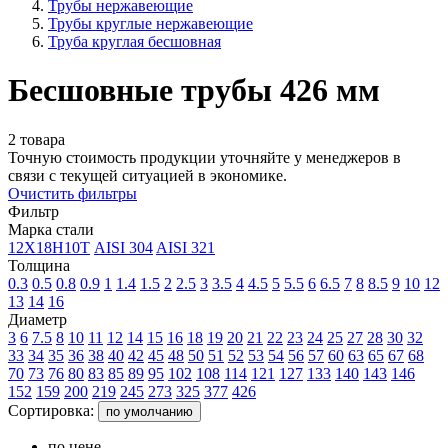
Трубы нержавеющие
Трубы круглые нержавеющие
Труба круглая бесшовная
Бесшовные трубы 426 мм
2 товара
Точную стоимость продукции уточняйте у менеджеров в
связи с текущей ситуацией в экономике.
Очистить фильтры
Фильтр
Марка стали
12Х18Н10Т
AISI 304
AISI 321
Толщина
0.3
0.5
0.8
0.9
1
1.4
1.5
2
2.5
3
3.5
4
4.5
5
5.5
6
6.5
7
8
8.5
9
10
12
13
14
16
Диаметр
3
6
7.5
8
10
11
12
14
15
16
18
19
20
21
22
23
24
25
27
28
30
32
33
34
35
36
38
40
42
45
48
50
51
52
53
54
56
57
60
63
65
67
68
70
73
76
80
83
85
89
95
102
108
114
121
127
133
140
143
146
152
159
200
219
245
273
325
377
426
Сортировка:
по умолчанию
по цене