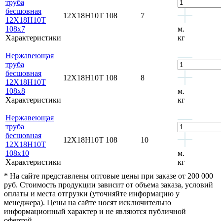
труба
бесшовная
12Х18Н10Т
108
7
12Х18Н10Т
108x7
м.
Характеристики
кг
Нержавеющая
труба
бесшовная
12Х18Н10Т
108
8
12Х18Н10Т
108x8
м.
Характеристики
кг
Нержавеющая
труба
бесшовная
12Х18Н10Т
108
10
12Х18Н10Т
108x10
м.
Характеристики
кг
* На сайте представлены оптовые цены при заказе от 200 000
руб. Стоимость продукции зависит от объема заказа, условий
оплаты и места отгрузки (уточняйте информацию у
менеджера). Цены на сайте носят исключительно
информационный характер и не являются публичной
офертой.