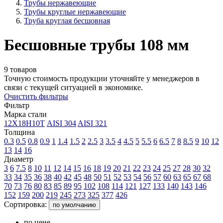
Трубы нержавеющие
Трубы круглые нержавеющие
Труба круглая бесшовная
Бесшовные трубы 108 мм
9 товаров
Точную стоимость продукции уточняйте у менеджеров в
связи с текущей ситуацией в экономике.
Очистить фильтры
Фильтр
Марка стали
12Х18Н10Т
AISI 304
AISI 321
Толщина
0.3
0.5
0.8
0.9
1
1.4
1.5
2
2.5
3
3.5
4
4.5
5
5.5
6
6.5
7
8
8.5
9
10
12
13
14
16
Диаметр
3
6
7.5
8
10
11
12
14
15
16
18
19
20
21
22
23
24
25
27
28
30
32
33
34
35
36
38
40
42
45
48
50
51
52
53
54
56
57
60
63
65
67
68
70
73
76
80
83
85
89
95
102
108
114
121
127
133
140
143
146
152
159
200
219
245
273
325
377
426
Сортировка:
по умолчанию
по цене