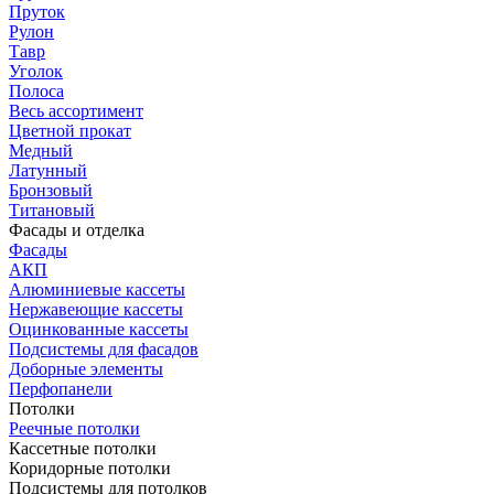
Пруток
Рулон
Тавр
Уголок
Полоса
Весь ассортимент
Цветной прокат
Медный
Латунный
Бронзовый
Титановый
Фасады и отделка
Фасады
АКП
Алюминиевые кассеты
Нержавеющие кассеты
Оцинкованные кассеты
Подсистемы для фасадов
Доборные элементы
Перфопанели
Потолки
Реечные потолки
Кассетные потолки
Коридорные потолки
Подсистемы для потолков