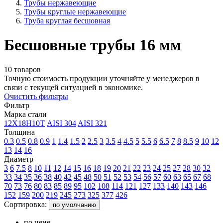
Трубы нержавеющие
Трубы круглые нержавеющие
Труба круглая бесшовная
Бесшовные трубы 16 мм
10 товаров
Точную стоимость продукции уточняйте у менеджеров в
связи с текущей ситуацией в экономике.
Очистить фильтры
Фильтр
Марка стали
12Х18Н10Т
AISI 304
AISI 321
Толщина
0.3
0.5
0.8
0.9
1
1.4
1.5
2
2.5
3
3.5
4
4.5
5
5.5
6
6.5
7
8
8.5
9
10
12
13
14
16
Диаметр
3
6
7.5
8
10
11
12
14
15
16
18
19
20
21
22
23
24
25
27
28
30
32
33
34
35
36
38
40
42
45
48
50
51
52
53
54
56
57
60
63
65
67
68
70
73
76
80
83
85
89
95
102
108
114
121
127
133
140
143
146
152
159
200
219
245
273
325
377
426
Сортировка:
по умолчанию
по цене