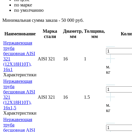
по марке
по умолчанию
Минимальная сумма заказа - 50 000 руб.
Марка
Диаметр,
Толщина,
Наименование
Коли
стали
мм
мм
Нержавеющая
труба
бесшовная AISI
321
AISI 321
16
1
(12Х18Н10Т),
м.
16х1
кг
Характеристики
Нержавеющая
труба
бесшовная AISI
321
AISI 321
16
1.5
(12Х18Н10Т),
м.
16х1,5
кг
Характеристики
Нержавеющая
труба
бесшовная AISI