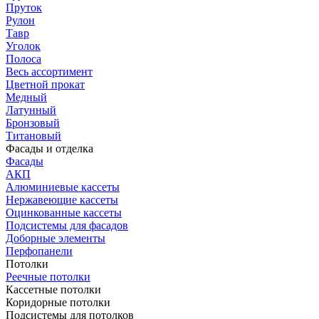
Пруток
Рулон
Тавр
Уголок
Полоса
Весь ассортимент
Цветной прокат
Медный
Латунный
Бронзовый
Титановый
Фасады и отделка
Фасады
АКП
Алюминиевые кассеты
Нержавеющие кассеты
Оцинкованные кассеты
Подсистемы для фасадов
Доборные элементы
Перфопанели
Потолки
Реечные потолки
Кассетные потолки
Коридорные потолки
Подсистемы для потолков