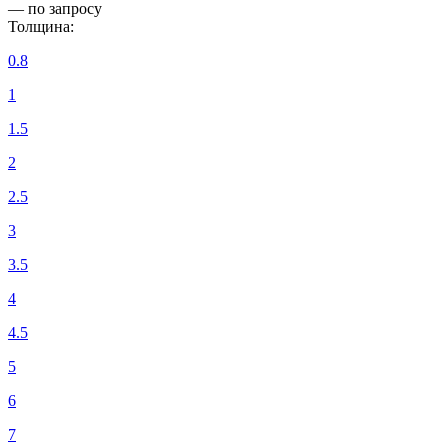
— по запросу
Толщина:
0.8
1
1.5
2
2.5
3
3.5
4
4.5
5
6
7