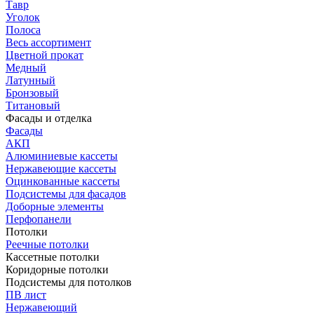
Тавр
Уголок
Полоса
Весь ассортимент
Цветной прокат
Медный
Латунный
Бронзовый
Титановый
Фасады и отделка
Фасады
АКП
Алюминиевые кассеты
Нержавеющие кассеты
Оцинкованные кассеты
Подсистемы для фасадов
Доборные элементы
Перфопанели
Потолки
Реечные потолки
Кассетные потолки
Коридорные потолки
Подсистемы для потолков
ПВ лист
Нержавеющий