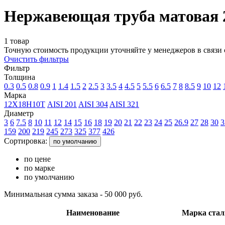
Нержавеющая труба матовая 
1 товар
Точную стоимость продукции уточняйте у менеджеров в связи 
Очистить фильтры
Фильтр
Толщина
0.3
0.5
0.8
0.9
1
1.4
1.5
2
2.5
3
3.5
4
4.5
5
5.5
6
6.5
7
8
8.5
9
10
12
Марка
12Х18Н10Т
AISI 201
AISI 304
AISI 321
Диаметр
3
6
7.5
8
10
11
12
14
15
16
18
19
20
21
22
23
24
25
26.9
27
28
30
3
159
200
219
245
273
325
377
426
Сортировка:
по умолчанию
по цене
по марке
по умолчанию
Минимальная сумма заказа - 50 000 руб.
Наименование
Марка стал