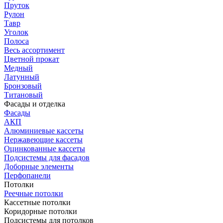
Пруток
Рулон
Тавр
Уголок
Полоса
Весь ассортимент
Цветной прокат
Медный
Латунный
Бронзовый
Титановый
Фасады и отделка
Фасады
АКП
Алюминиевые кассеты
Нержавеющие кассеты
Оцинкованные кассеты
Подсистемы для фасадов
Доборные элементы
Перфопанели
Потолки
Реечные потолки
Кассетные потолки
Коридорные потолки
Подсистемы для потолков