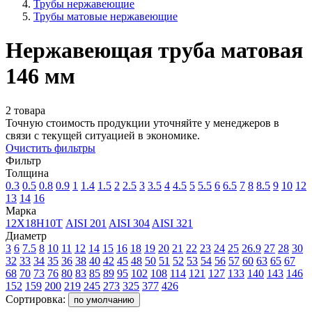
Трубы нержавеющие
Трубы матовые нержавеющие
Нержавеющая труба матовая
146 мм
2 товара
Точную стоимость продукции уточняйте у менеджеров в
связи с текущей ситуацией в экономике.
Очистить фильтры
Фильтр
Толщина
0.3
0.5
0.8
0.9
1
1.4
1.5
2
2.5
3
3.5
4
4.5
5
5.5
6
6.5
7
8
8.5
9
10
12
13
14
16
Марка
12Х18Н10Т
AISI 201
AISI 304
AISI 321
Диаметр
3
6
7.5
8
10
11
12
14
15
16
18
19
20
21
22
23
24
25
26.9
27
28
30
32
33
34
35
36
38
40
42
45
48
50
51
52
53
54
56
57
60
63
65
67
68
70
73
76
80
83
85
89
95
102
108
114
121
127
133
140
143
146
152
159
200
219
245
273
325
377
426
Сортировка:
по умолчанию