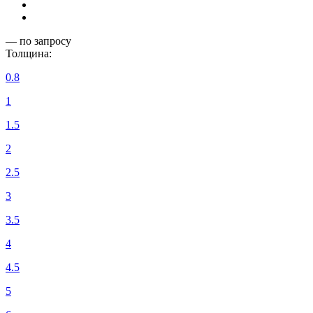
— по запросу
Толщина:
0.8
1
1.5
2
2.5
3
3.5
4
4.5
5