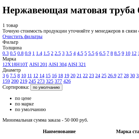
Нержавеющая матовая труба 
1 товар
Точную стоимость продукции уточняйте у менеджеров в связи 
Очистить фильтры
Фильтр
Толщина
0.3
0.5
0.8
0.9
1
1.4
1.5
2
2.5
3
3.5
4
4.5
5
5.5
6
6.5
7
8
8.5
9
10
12
Марка
12Х18Н10Т
AISI 201
AISI 304
AISI 321
Диаметр
3
6
7.5
8
10
11
12
14
15
16
18
19
20
21
22
23
24
25
26.9
27
28
30
3
159
200
219
245
273
325
377
426
Сортировка:
по умолчанию
по цене
по марке
по умолчанию
Минимальная сумма заказа - 50 000 руб.
Наименование
Марка ст