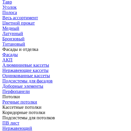
Тавр
Уголок
Полоса
Весь ассортимент
Цветной прокат
Медный
Латунный
Бронзовый
Титановый
Фасады и отделка
Фасады
АКП
Алюминиевые кассеты
Нержавеющие кассеты
Оцинкованные кассеты
Подсистемы для фасадов
Доборные элементы
Перфопанели
Потолки
Реечные потолки
Кассетные потолки
Коридорные потолки
Подсистемы для потолков
ПВ лист
Нержавеющий