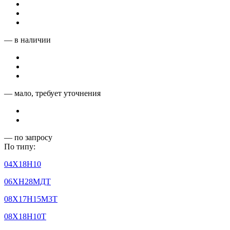
— в наличии
— мало, требует уточнения
— по запросу
По типу:
04Х18Н10
06ХН28МДТ
08Х17Н15М3Т
08Х18Н10Т