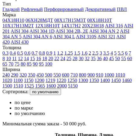
Тип
Гладкий
Рифленый
Перфорированный
Декоративный
ПВЛ
Марка
04Х18Н10
06ХН28МДТ
08Х17Н15М3Т
08Х18Н10Т
10Х17Н13М2Т
12Х18Н10Т
14Х17Н2
20Х23Н18
AISI 316
AISI
201
AISI 304
AISI 304 1D
AISI 304 2B, 2E
AISI 304 AN 2
AISI
304 AN 5
AISI 304 AN 6
AISI 304 L
AISI 310S
AISI 321
AISI
420
AISI 430
Толщина
0.3
0.4
0.5
0.6
0.7
0.8
0.9
1
1.2
1.25
1.5
1.6
2
2.5
3
3.5
4
5
5.5
6
7
8
10
11
12
14
15
16
18
20
22
24
25
28
30
32
35
36
40
45
50
55
60
65
70
75
80
85
90
95
100
Ширина
240
290
320
350
450
500
550
600
710
800
900
910
1000
1010
1020
1100
1150
1200
1219
1220
1250
1300
1350
1400
1450
1460
1500
1510
1525
1565
1600
2000
5150
Сортировка:
по умолчанию
по цене
по марке
по умолчанию
Минимальная сумма заказа - 50 000 руб.
Толщина,
Ширина,
Длина,