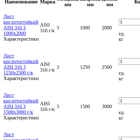
Наименование
Марка
Ко
мм
мм
мм
Лист
кислотостойкий
AISI
AISI 316 3
3
1000
2000
316 г/к
1000x2000
ед.
Характеристики
кг
Лист
кислотостойкий
AISI
AISI 316 3
3
1250
2500
316 г/к
1250x2500 г/к
ед.
Характеристики
кг
Лист
кислотостойкий
AISI
AISI 316 3
3
1500
3000
316 г/к
1500x3000 г/к
ед.
Характеристики
кг
Лист