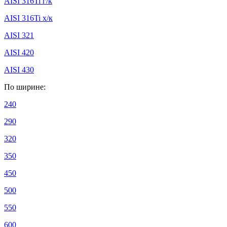
AISI 316Ti г/к
AISI 316Ti х/к
AISI 321
AISI 420
AISI 430
По ширине:
240
290
320
350
450
500
550
600