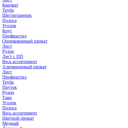
Квадрат
Труба
Шестигранник
Полоса
Уголок
Круг
Профнастил
Оцинкованный прокат
Лист
Рулон
Лист с ПП
Весь ассортимент
Алюминиевый прокат
Лист
Профнастил
Труба
Пруток
Рулон
Тавр
Уголок
Полоса
Весь ассортимент
Цветной прокат
Медный