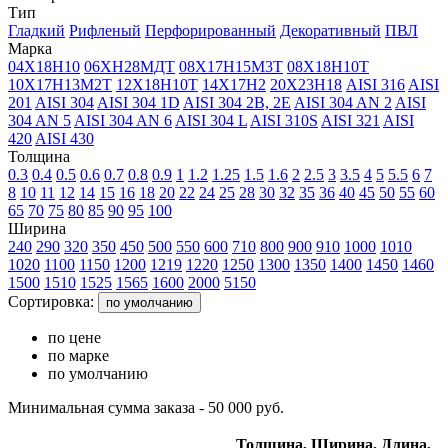
Тип
Гладкий
Рифленый
Перфорированный
Декоративный
ПВЛ
Марка
04Х18Н10
06ХН28МДТ
08Х17Н15М3Т
08Х18Н10Т
10Х17Н13М2Т
12Х18Н10Т
14Х17Н2
20Х23Н18
AISI 316
AISI
201
AISI 304
AISI 304 1D
AISI 304 2B, 2E
AISI 304 AN 2
AISI
304 AN 5
AISI 304 AN 6
AISI 304 L
AISI 310S
AISI 321
AISI
420
AISI 430
Толщина
0.3
0.4
0.5
0.6
0.7
0.8
0.9
1
1.2
1.25
1.5
1.6
2
2.5
3
3.5
4
5
5.5
6
7
8
10
11
12
14
15
16
18
20
22
24
25
28
30
32
35
36
40
45
50
55
60
65
70
75
80
85
90
95
100
Ширина
240
290
320
350
450
500
550
600
710
800
900
910
1000
1010
1020
1100
1150
1200
1219
1220
1250
1300
1350
1400
1450
1460
1500
1510
1525
1565
1600
2000
5150
Сортировка:
по умолчанию
по цене
по марке
по умолчанию
Минимальная сумма заказа - 50 000 руб.
Толщина,
Ширина,
Длина,