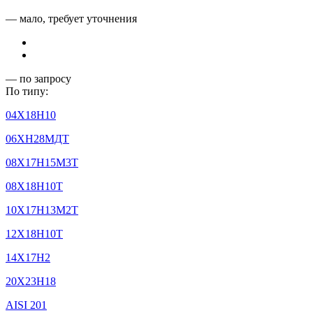
— мало, требует уточнения
— по запросу
По типу:
04Х18Н10
06ХН28МДТ
08Х17Н15М3Т
08Х18Н10Т
10Х17Н13М2Т
12Х18Н10Т
14Х17Н2
20Х23Н18
AISI 201