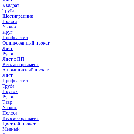
Квадрат
Труба
Шестигранник
Полоса
Уголок
Круг
Профнастил
Оцинкованный прокат
Лист
Рулон
Лист с ПП
Весь ассортимент
Алюминиевый прокат
Лист
Профнастил
Труба
Пруток
Рулон
Тавр
Уголок
Полоса
Весь ассортимент
Цветной прокат
Медный