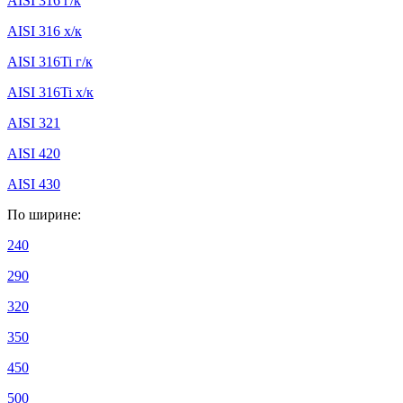
AISI 316 г/к
AISI 316 х/к
AISI 316Ti г/к
AISI 316Ti х/к
AISI 321
AISI 420
AISI 430
По ширине:
240
290
320
350
450
500