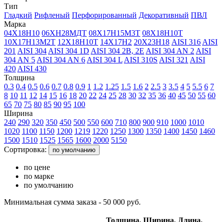
Тип
Гладкий
Рифленый
Перфорированный
Декоративный
ПВЛ
Марка
04Х18Н10
06ХН28МДТ
08Х17Н15М3Т
08Х18Н10Т
10Х17Н13М2Т
12Х18Н10Т
14Х17Н2
20Х23Н18
AISI 316
AISI
201
AISI 304
AISI 304 1D
AISI 304 2B, 2E
AISI 304 AN 2
AISI
304 AN 5
AISI 304 AN 6
AISI 304 L
AISI 310S
AISI 321
AISI
420
AISI 430
Толщина
0.3
0.4
0.5
0.6
0.7
0.8
0.9
1
1.2
1.25
1.5
1.6
2
2.5
3
3.5
4
5
5.5
6
7
8
10
11
12
14
15
16
18
20
22
24
25
28
30
32
35
36
40
45
50
55
60
65
70
75
80
85
90
95
100
Ширина
240
290
320
350
450
500
550
600
710
800
900
910
1000
1010
1020
1100
1150
1200
1219
1220
1250
1300
1350
1400
1450
1460
1500
1510
1525
1565
1600
2000
5150
Сортировка:
по умолчанию
по цене
по марке
по умолчанию
Минимальная сумма заказа - 50 000 руб.
Толщина,
Ширина,
Длина,