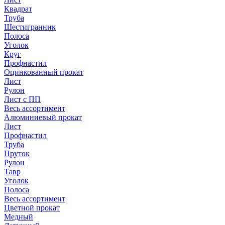
Квадрат
Труба
Шестигранник
Полоса
Уголок
Круг
Профнастил
Оцинкованный прокат
Лист
Рулон
Лист с ПП
Весь ассортимент
Алюминиевый прокат
Лист
Профнастил
Труба
Пруток
Рулон
Тавр
Уголок
Полоса
Весь ассортимент
Цветной прокат
Медный