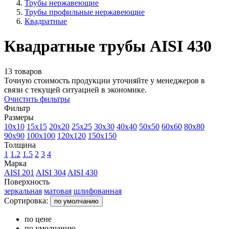
Трубы нержавеющие
Трубы профильные нержавеющие
Квадратные
Квадратные трубы AISI 430
13 товаров
Точную стоимость продукции уточняйте у менеджеров в
связи с текущей ситуацией в экономике.
Очистить фильтры
Фильтр
Размеры
10x10
15x15
20x20
25x25
30x30
40x40
50x50
60x60
80x80
90x90
100x100
120x120
150x150
Толщина
1
1.2
1.5
2
3
4
Марка
AISI 201
AISI 304
AISI 430
Поверхность
зеркальная
матовая
шлифованная
Сортировка:
по умолчанию
по цене
по умолчанию