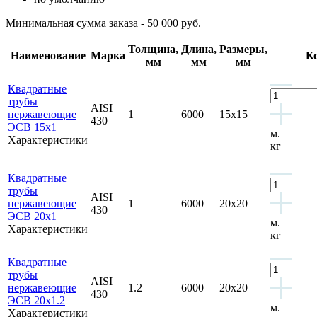
Минимальная сумма заказа - 50 000 руб.
Толщина,
Длина,
Размеры,
Наименование
Марка
К
мм
мм
мм
Квадратные
трубы
AISI
нержавеющие
1
6000
15x15
430
ЭСВ 15x1
м.
Характеристики
кг
Квадратные
трубы
AISI
нержавеющие
1
6000
20x20
430
ЭСВ 20x1
м.
Характеристики
кг
Квадратные
трубы
AISI
нержавеющие
1.2
6000
20x20
430
ЭСВ 20x1.2
м.
Характеристики