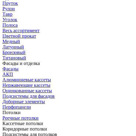
Пруток
Рулон
Тавр
Уголок
Полоса
Весь ассортимент
Цветной прокат
Медный
Латунный
Бронзовый
Титановый
Фасады и отделка
Фасады
АКП
Алюминиевые кассеты
Нержавеющие кассеты
Оцинкованные кассеты
Подсистемы для фасадов
Доборные элементы
Перфопанели
Потолки
Реечные потолки
Кассетные потолки
Коридорные потолки
Подсистемы для потолков