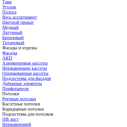
Тавр
Уголок
Полоса
Весь ассортимент
Цветной прокат
Медный
Латунный
Бронзовый
Титановый
Фасады и отделка
Фасады
АКП
Алюминиевые кассеты
Нержавеющие кассеты
Оцинкованные кассеты
Подсистемы для фасадов
Доборные элементы
Перфопанели
Потолки
Реечные потолки
Кассетные потолки
Коридорные потолки
Подсистемы для потолков
ПВ лист
Нержавеющий