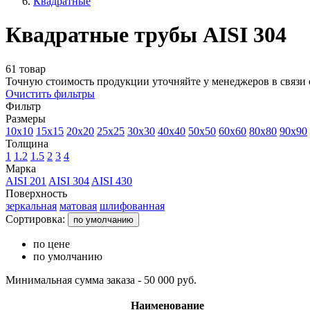
Квадратные
Квадратные трубы AISI 304
61 товар
Точную стоимость продукции уточняйте у менеджеров в связи 
Очистить фильтры
Фильтр
Размеры
10x10
15x15
20x20
25x25
30x30
40x40
50x50
60x60
80x80
90x90
Толщина
1
1.2
1.5
2
3
4
Марка
AISI 201
AISI 304
AISI 430
Поверхность
зеркальная
матовая
шлифованная
Сортировка:
по умолчанию
по цене
по умолчанию
Минимальная сумма заказа - 50 000 руб.
Наименование