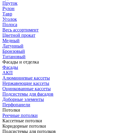
Пруток
Рулон
Тавр
Уголок
Полоса
Весь ассортимент
Цветной прокат
Медный
Латунный
Бронзовый
Титановый
Фасады и отделка
Фасады
АКП
Алюминиевые кассеты
Нержавеющие кассеты
Оцинкованные кассеты
Подсистемы для фасадов
Доборные элементы
Перфопанели
Потолки
Реечные потолки
Кассетные потолки
Коридорные потолки
Подсистемы для потолков