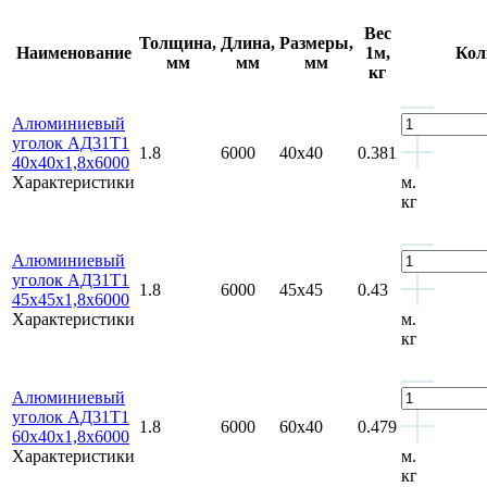
Вес
Толщина,
Длина,
Размеры,
Наименование
1м,
Кол
мм
мм
мм
кг
Алюминиевый
уголок АД31Т1
1.8
6000
40x40
0.381
40х40х1,8х6000
Характеристики
м.
кг
Алюминиевый
уголок АД31Т1
1.8
6000
45х45
0.43
45х45х1,8х6000
Характеристики
м.
кг
Алюминиевый
уголок АД31Т1
1.8
6000
60х40
0.479
60х40х1,8х6000
Характеристики
м.
кг