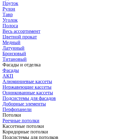
Пруток
Рулон
Тавр
Уголок
Полоса
Весь ассортимент
Цветной прокат
Медный
Латунный
Бронзовый
Титановый
Фасады и отделка
Фасады
АКП
Алюминиевые кассеты
Нержавеющие кассеты
Оцинкованные кассеты
Подсистемы для фасадов
Доборные элементы
Перфопанели
Потолки
Реечные потолки
Кассетные потолки
Коридорные потолки
Подсистемы для потолков