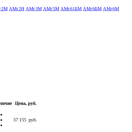
г2М
АМг2Н
АМг3М
АМг5М
АМг61БМ
АМг6БМ
АМг6М
личие
Цена, руб.
37 155
руб.