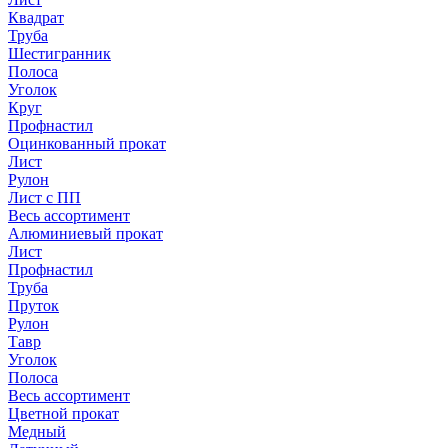
Квадрат
Труба
Шестигранник
Полоса
Уголок
Круг
Профнастил
Оцинкованный прокат
Лист
Рулон
Лист с ПП
Весь ассортимент
Алюминиевый прокат
Лист
Профнастил
Труба
Пруток
Рулон
Тавр
Уголок
Полоса
Весь ассортимент
Цветной прокат
Медный