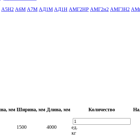
А5Н2
А6М
А7М
АД1М
АД1Н
АМГ2НР
АМГ2н2
АМГ3Н2
АМ
на, мм
Ширина, мм
Длина, мм
Количество
На
1500
4000
ед.
кг