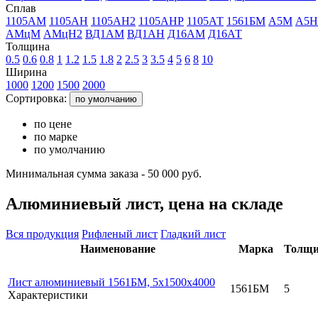
Сплав
1105АМ
1105АН
1105АН2
1105АНР
1105АТ
1561БМ
А5М
А5Н
АМцМ
АМцН2
ВД1АМ
ВД1АН
Д16АМ
Д16АТ
Толщина
0.5
0.6
0.8
1
1.2
1.5
1.8
2
2.5
3
3.5
4
5
6
8
10
Ширина
1000
1200
1500
2000
Сортировка:
по умолчанию
по цене
по марке
по умолчанию
Минимальная сумма заказа - 50 000 руб.
Алюминиевый лист, цена на складе
Вся продукция
Рифленый лист
Гладкий лист
Наименование
Марка
Толщи
Лист алюминиевый 1561БМ, 5х1500х4000
1561БМ
5
Характеристики