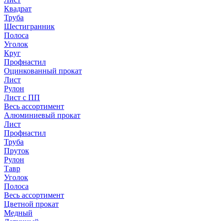
Квадрат
Труба
Шестигранник
Полоса
Уголок
Круг
Профнастил
Оцинкованный прокат
Лист
Рулон
Лист с ПП
Весь ассортимент
Алюминиевый прокат
Лист
Профнастил
Труба
Пруток
Рулон
Тавр
Уголок
Полоса
Весь ассортимент
Цветной прокат
Медный