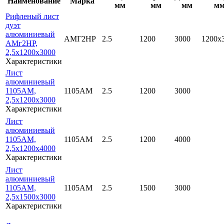
Наименование
Марка
мм
мм
мм
м
Рифленый лист
дуэт
алюминиевый
АМГ2НР
2.5
1200
3000
1200х
АМг2НР,
2,5х1200х3000
Характеристики
Лист
алюминиевый
1105АМ,
1105АМ
2.5
1200
3000
2,5х1200х3000
Характеристики
Лист
алюминиевый
1105АМ,
1105АМ
2.5
1200
4000
2,5х1200х4000
Характеристики
Лист
алюминиевый
1105АМ,
1105АМ
2.5
1500
3000
2,5х1500х3000
Характеристики