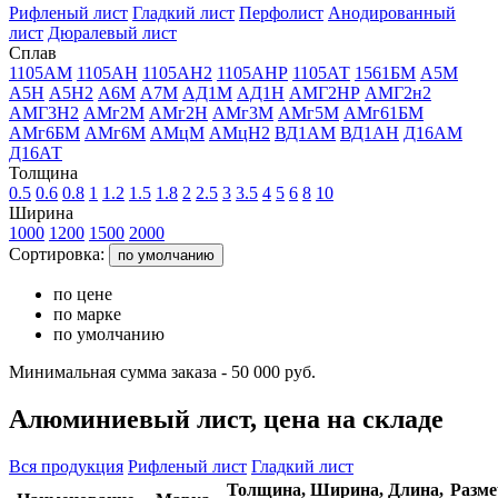
Рифленый лист
Гладкий лист
Перфолист
Анодированный
лист
Дюралевый лист
Сплав
1105АМ
1105АН
1105АН2
1105АНР
1105АТ
1561БМ
А5М
А5Н
А5Н2
А6М
А7М
АД1М
АД1Н
АМГ2НР
АМГ2н2
АМГ3Н2
АМг2М
АМг2Н
АМг3М
АМг5М
АМг61БМ
АМг6БМ
АМг6М
АМцМ
АМцН2
ВД1АМ
ВД1АН
Д16АМ
Д16АТ
Толщина
0.5
0.6
0.8
1
1.2
1.5
1.8
2
2.5
3
3.5
4
5
6
8
10
Ширина
1000
1200
1500
2000
Сортировка:
по умолчанию
по цене
по марке
по умолчанию
Минимальная сумма заказа - 50 000 руб.
Алюминиевый лист, цена на складе
Вся продукция
Рифленый лист
Гладкий лист
Толщина,
Ширина,
Длина,
Разме