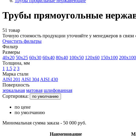
Трубы профильные нержавеющие
Трубы прямоугольные нержа
51 товар
Точную стоимость продукции уточняйте у менеджеров в связи 
Очистить фильтры
Фильтр
Размеры
40x20
50x25
60x30
60x40
80x40
100x50
120x60
150x100
200x100
Толщина, мм
1
1.5
2
3
Марка стали
AISI 201
AISI 304
AISI 430
Поверхность
зеркальная
матовая
шлифованная
Сортировка:
по умолчанию
по цене
по умолчанию
Минимальная сумма заказа - 50 000 руб.
Наименование
М