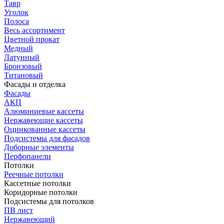
Тавр
Уголок
Полоса
Весь ассортимент
Цветной прокат
Медный
Латунный
Бронзовый
Титановый
Фасады и отделка
Фасады
АКП
Алюминиевые кассеты
Нержавеющие кассеты
Оцинкованные кассеты
Подсистемы для фасадов
Доборные элементы
Перфопанели
Потолки
Реечные потолки
Кассетные потолки
Коридорные потолки
Подсистемы для потолков
ПВ лист
Нержавеющий