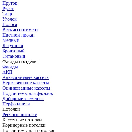
Пруток
Рулон
Тавр
Уголок
Полоса
Весь ассортимент
Цветной прокат
Медный
Латунный
Бронзовый
Титановый
Фасады и отделка
Фасады
АКП
Алюминиевые кассеты
Нержавеющие кассеты
Оцинкованные кассеты
Подсистемы для фасадов
Доборные элементы
Перфопанели
Потолки
Реечные потолки
Кассетные потолки
Коридорные потолки
Подсистемы для потолков