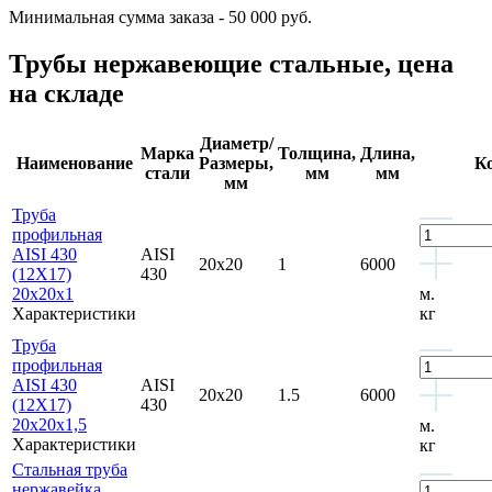
Минимальная сумма заказа - 50 000 руб.
Трубы нержавеющие стальные, цена
на складе
Диаметр/
Марка
Толщина,
Длина,
Наименование
Размеры,
К
стали
мм
мм
мм
Труба
профильная
AISI 430
AISI
20x20
1
6000
(12Х17)
430
20x20x1
м.
Характеристики
кг
Труба
профильная
AISI 430
AISI
20x20
1.5
6000
(12Х17)
430
20x20x1,5
м.
Характеристики
кг
Стальная труба
нержавейка