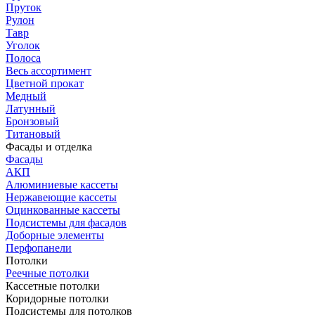
Пруток
Рулон
Тавр
Уголок
Полоса
Весь ассортимент
Цветной прокат
Медный
Латунный
Бронзовый
Титановый
Фасады и отделка
Фасады
АКП
Алюминиевые кассеты
Нержавеющие кассеты
Оцинкованные кассеты
Подсистемы для фасадов
Доборные элементы
Перфопанели
Потолки
Реечные потолки
Кассетные потолки
Коридорные потолки
Подсистемы для потолков