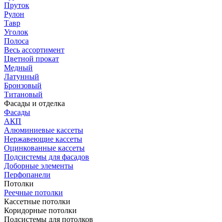
Пруток
Рулон
Тавр
Уголок
Полоса
Весь ассортимент
Цветной прокат
Медный
Латунный
Бронзовый
Титановый
Фасады и отделка
Фасады
АКП
Алюминиевые кассеты
Нержавеющие кассеты
Оцинкованные кассеты
Подсистемы для фасадов
Доборные элементы
Перфопанели
Потолки
Реечные потолки
Кассетные потолки
Коридорные потолки
Подсистемы для потолков