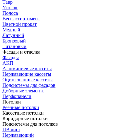
Тавр
Уголок
Полоса
Весь ассортимент
Цветной прокат
Медный
Латунный
Бронзовый
Титановый
Фасады и отделка
Фасады
АКП
Алюминиевые кассеты
Нержавеющие кассеты
Оцинкованные кассеты
Подсистемы для фасадов
Доборные элементы
Перфопанели
Потолки
Реечные потолки
Кассетные потолки
Коридорные потолки
Подсистемы для потолков
ПВ лист
Нержавеющий