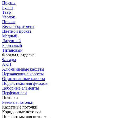
Пруток
Рулон
Тавр
Уголок
Полоса
Весь ассортимент
Цветной прокат
Медный
Латунный
Бронзовый
Титановый
Фасады и отделка
Фасады
АКП
Алюминиевые кассеты
Нержавеющие кассеты
Оцинкованные кассеты
Подсистемы для фасадов
Доборные элементы
Перфопанели
Потолки
Реечные потолки
Кассетные потолки
Коридорные потолки
Подсистемы для потолков