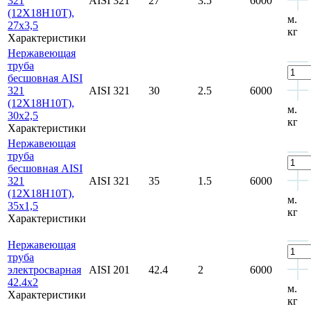
321
AISI 321
27
3.5
6000
(12Х18Н10Т),
м.
27х3,5
кг
Характеристики
Нержавеющая
труба
бесшовная AISI
321
AISI 321
30
2.5
6000
(12Х18Н10Т),
м.
30х2,5
кг
Характеристики
Нержавеющая
труба
бесшовная AISI
321
AISI 321
35
1.5
6000
(12Х18Н10Т),
м.
35х1,5
кг
Характеристики
Нержавеющая
труба
электросварная
AISI 201
42.4
2
6000
42.4x2
м.
Характеристики
кг