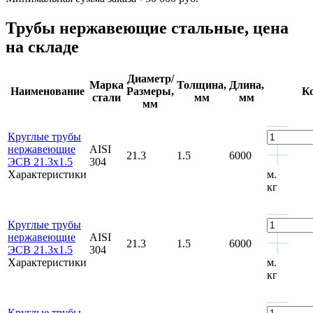
Трубы нержавеющие стальные, цена
на складе
Диаметр/
Марка
Толщина,
Длина,
Наименование
Размеры,
К
стали
мм
мм
мм
Круглые трубы
нержавеющие
AISI
21.3
1.5
6000
ЭСВ 21.3x1.5
304
Характеристики
м.
кг
Круглые трубы
нержавеющие
AISI
21.3
1.5
6000
ЭСВ 21.3x1.5
304
Характеристики
м.
кг
Круглые трубы