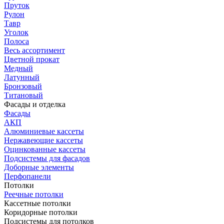
Пруток
Рулон
Тавр
Уголок
Полоса
Весь ассортимент
Цветной прокат
Медный
Латунный
Бронзовый
Титановый
Фасады и отделка
Фасады
АКП
Алюминиевые кассеты
Нержавеющие кассеты
Оцинкованные кассеты
Подсистемы для фасадов
Доборные элементы
Перфопанели
Потолки
Реечные потолки
Кассетные потолки
Коридорные потолки
Подсистемы для потолков