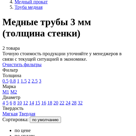
Медный прокат
Труба медная
Медные трубы 3 мм
(толщина стенки)
2 товара
Точную стоимость продукции уточняйте у менеджеров в
связи с текущей ситуацией в экономике.
Очистить фильтры
Фильтр
Толщина
0.5
0.8
1
1.5
2
2.5
3
Марка
М1
М2
Диаметр
4
5
6
8
10
12
14
15
16
18
20
22
24
28
32
Твердость
Мягкая
Твердая
Сортировка:
по умолчанию
по цене
по сплаву