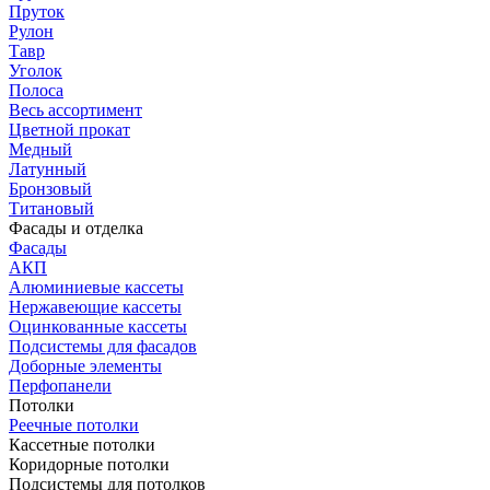
Пруток
Рулон
Тавр
Уголок
Полоса
Весь ассортимент
Цветной прокат
Медный
Латунный
Бронзовый
Титановый
Фасады и отделка
Фасады
АКП
Алюминиевые кассеты
Нержавеющие кассеты
Оцинкованные кассеты
Подсистемы для фасадов
Доборные элементы
Перфопанели
Потолки
Реечные потолки
Кассетные потолки
Коридорные потолки
Подсистемы для потолков