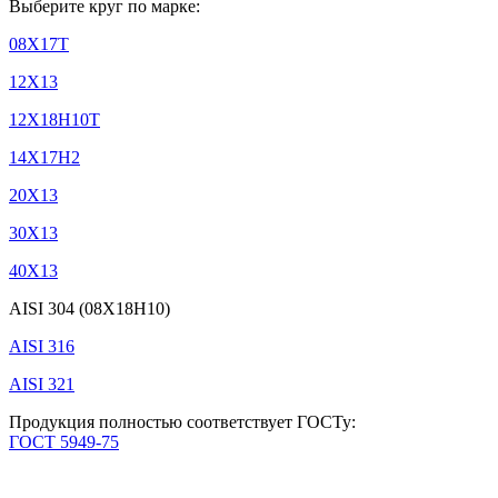
Выберите круг по марке:
08Х17Т
12Х13
12Х18Н10Т
14Х17Н2
20Х13
30Х13
40Х13
AISI 304 (08Х18Н10)
AISI 316
AISI 321
Продукция полностью соответствует ГОСТу:
ГОСТ 5949-75