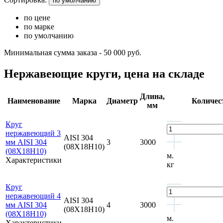
по умолчанию
по цене
по марке
по умолчанию
Минимальная сумма заказа - 50 000 руб.
Нержавеющие круги, цена на складе
Длина,
Наименование
Марка
Диаметр
Количес
мм
Круг
нержавеющий 3
AISI 304
мм AISI 304
3
3000
(08Х18Н10)
(08Х18Н10)
м.
Характеристики
кг
Круг
нержавеющий 4
AISI 304
мм AISI 304
4
3000
(08Х18Н10)
(08Х18Н10)
м.
Характеристики