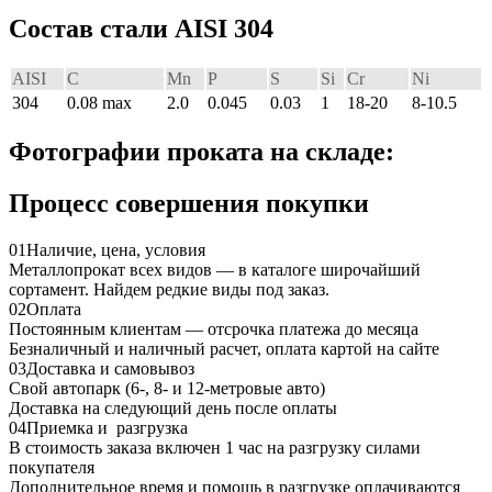
Состав стали AISI 304
AISI
C
Mn
P
S
Si
Cr
Ni
304
0.08 max
2.0
0.045
0.03
1
18-20
8-10.5
Фотографии проката на складе:
Процесс совершения покупки
01
Наличие, цена, условия
Металлопрокат всех видов — в каталоге широчайший
сортамент. Найдем редкие виды под заказ.
02
Оплата
Постоянным клиентам — отсрочка платежа до месяца
Безналичный и наличный расчет, оплата картой на сайте
03
Доставка и самовывоз
Свой автопарк (6-, 8- и 12-метровые авто)
Доставка на следующий день после оплаты
04
Приемка и разгрузка
В стоимость заказа включен 1 час на разгрузку силами
покупателя
Дополнительное время и помощь в разгрузке оплачиваются