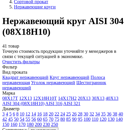
Сортовой прокат
Нержавеющие круги
Нержавеющий круг AISI 304
(08Х18Н10)
41 товар
Точную стоимость продукции уточняйте у менеджеров в
связи с текущей ситуацией в экономике.
Очистить фильтры
Фильтр
Вид проката
Квадрат нержавеющий
Круг нержавеющий
Полоса
нержавеющая
Уголок нержавеющий
Шестигранник
нержавеющий
Марка
08Х17Т
12Х13
12Х18Н10Т
14Х17Н2
20Х13
30Х13
40Х13
AISI 304 (08Х18Н10)
AISI 316
AISI 321
Диаметр
3
4
5
6
8
10
12
14
16
18
20
22
24
25
26
28
30
32
34
35
36
38
40
42
45
50
54
55
56
60
65
70
75
80
85
90
95
100
110
120
130
140
150
160
170
180
200
230
250
Сортировка: