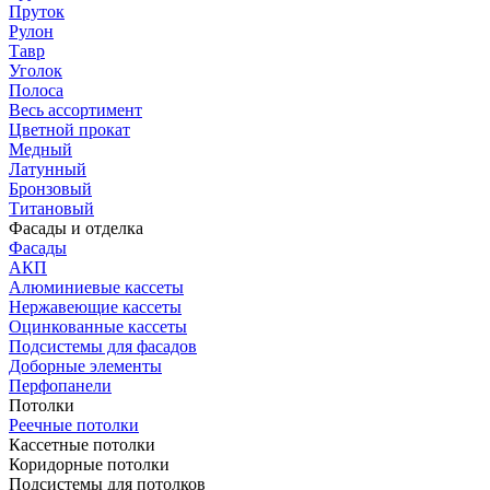
Пруток
Рулон
Тавр
Уголок
Полоса
Весь ассортимент
Цветной прокат
Медный
Латунный
Бронзовый
Титановый
Фасады и отделка
Фасады
АКП
Алюминиевые кассеты
Нержавеющие кассеты
Оцинкованные кассеты
Подсистемы для фасадов
Доборные элементы
Перфопанели
Потолки
Реечные потолки
Кассетные потолки
Коридорные потолки
Подсистемы для потолков