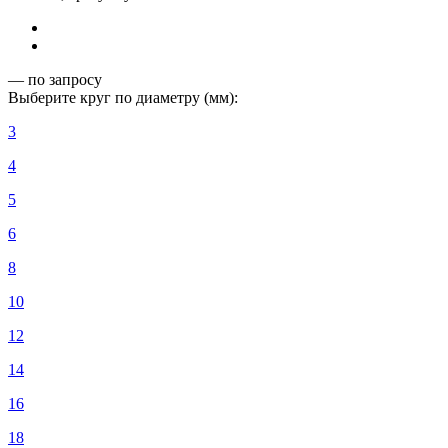
— по запросу
Выберите круг по диаметру (мм):
3
4
5
6
8
10
12
14
16
18