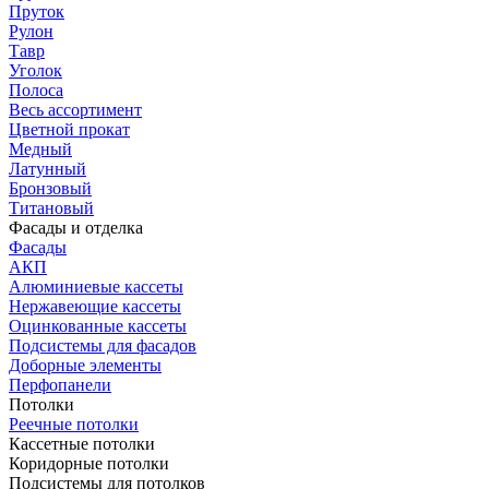
Пруток
Рулон
Тавр
Уголок
Полоса
Весь ассортимент
Цветной прокат
Медный
Латунный
Бронзовый
Титановый
Фасады и отделка
Фасады
АКП
Алюминиевые кассеты
Нержавеющие кассеты
Оцинкованные кассеты
Подсистемы для фасадов
Доборные элементы
Перфопанели
Потолки
Реечные потолки
Кассетные потолки
Коридорные потолки
Подсистемы для потолков