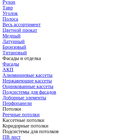
Рулон
Тавр
Уголок
Полоса
Весь ассортимент
Цветной прокат
Медный
Латунный
Бронзовый
Титановый
Фасады и отделка
Фасады
АКП
Алюминиевые кассеты
Нержавеющие кассеты
Оцинкованные кассеты
Подсистемы для фасадов
Доборные элементы
Перфопанели
Потолки
Реечные потолки
Кассетные потолки
Коридорные потолки
Подсистемы для потолков
ПВ лист