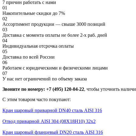
7 причин работать с нами
01
Накопительные скидки до 7%
02
Ассортимент продукции — свыше 3000 позиций
03
Доставка с момента оплаты не более 2-х раб. дней
04
Индивидуальная отсрочка оплаты
05
Доставка по всей России
06
Работаем с юридическими и физическими лицами
07
У нас нет ограничений по объему заказа
Звоните по номеру: +7 (495) 120-04-22
, чтобы уточнить наличие
С этим товаром часто покупают:
Кран шаровый приварной DN40 сталь AISI 316
Отвод приварной AISI 304 (08Х18Н10) 32х2
Кран шаровый фланцевый DN20 сталь AISI 316