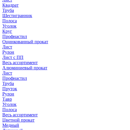
Квадрат
Труба
Шестигранник
Полоса
Уголок
Круг
Профнастил
Оцинкованный прокат
Лист
Рулон
Лист с ПП
Весь ассортимент
Алюминиевый прокат
Лист
Профнастил
Труба
Пруток
Рулон
Тавр
Уголок
Полоса
Весь ассортимент
Цветной прокат
Медный