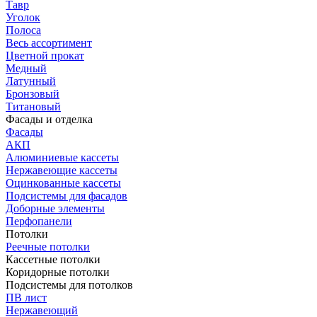
Тавр
Уголок
Полоса
Весь ассортимент
Цветной прокат
Медный
Латунный
Бронзовый
Титановый
Фасады и отделка
Фасады
АКП
Алюминиевые кассеты
Нержавеющие кассеты
Оцинкованные кассеты
Подсистемы для фасадов
Доборные элементы
Перфопанели
Потолки
Реечные потолки
Кассетные потолки
Коридорные потолки
Подсистемы для потолков
ПВ лист
Нержавеющий