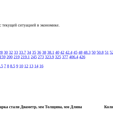
с текущей ситуацией в экономике.
28
30
32
33
33.7
34
35
36
38
38.1
40
42
42.4
45
48
48.3
50
50.8
51
5
159
200
219
219.1
245
273
323.9
325
377
406.4
426
.5
7
8
8.5
9
10
12
13
14
16
арка стали
Диаметр, мм
Толщина, мм
Длина
Коли